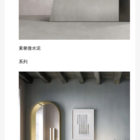
素奢微水泥
系列