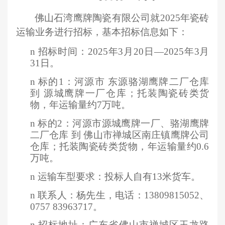
佛山石湾鹰牌陶瓷有限公司就
20
25
年瓷砖
运输业务进行招标，基本招标信息如下：
n
招标时间：
20
25
年
3
月
20
日
—2
025
年
3
月
31
日。
n
标的
1：河源市 东源骆湖鹰牌二厂仓库
到 源城鹰牌一厂仓库；托装陶瓷砖类货
物，年运输量约7万吨。
n
标的
2：河源市源城鹰牌一厂、骆湖鹰牌
二厂仓库 到 佛山市禅城区南庄镇鹰牌公司
仓库；托装陶瓷砖类货物，年运输量约
0.6
万吨。
n
运输车型要求：投标人自有
1
3
米货车。
n
联系人：杨先生，电话：
13809815052
、
0
757 83963717
。
n
招标地址：广东省佛山市禅城区玉龙路