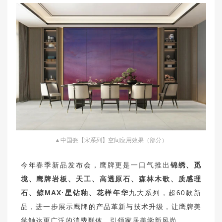
▲中国瓷【宋系列】空间应用效果（部分）
今年春季新品发布会，鹰牌更是一口气推出
锦绣、觅
境、鹰牌岩板、天工、高透原石、森林木歌、质感理
石、鲸MAX·星钻釉、花样年华
九大系列，超60款新
品，进一步展示鹰牌的产品革新与技术升级，让鹰牌美
学触达更广泛的消费群体，引领家居美学新风尚。