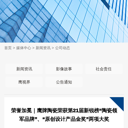
首页
>
媒体中心
>
新闻资讯
>
公司动态
新闻资讯
影像故事
社会责任
鹰视界
公告通知
荣誉加冕｜鹰牌陶瓷荣获第21届新锐榜“陶瓷领
军品牌”、“原创设计产品金奖”两项大奖